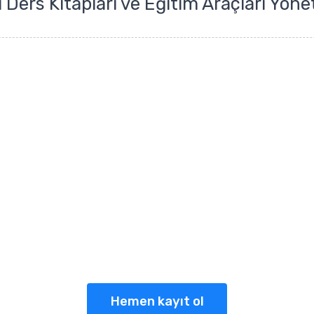
ğı Ders Kitapları ve Eğitim Araçları Yön
manpaşa Eğitim Ku
olarak biz sağlıklı, mutlu, yaratıcı, özgüvenl
okumayı ve öğrenmeyi seven bireyler yetiştir
Hemen kayıt ol