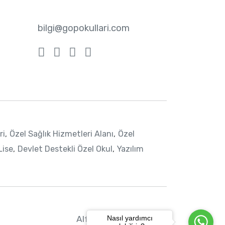
bilgi@gopokullari.com
ri
,
Özel Sağlık Hizmetleri Alanı
,
Özel
Lise
,
Devlet Destekli Özel Okul
,
Yazılım
Alfabe Interactive Inc.
Nasıl yardımcı