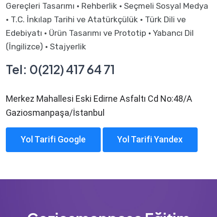
Gereçleri Tasarımı · Rehberlik · Seçmeli Sosyal Medya
· T.C. İnkılap Tarihi ve Atatürkçülük · Türk Dili ve
Edebiyatı · Ürün Tasarımı ve Prototip · Yabancı Dil
(İngilizce) · Stajyerlik
Tel: 0(212) 417 64 71
Merkez Mahallesi Eski Edirne Asfaltı Cd No:48/A
Gaziosmanpaşa/İstanbul
Yol Tarifi Google
Yol Tarifi Yandex