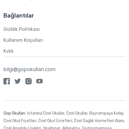
Bağlantılar
Gizlilik Politikası
Kullanım Koşulları
Kvkk
bilgi@gopokullari.com
Gop Okulları:
İstanbul Özel Okullar
,
Özel Okullar
,
Bayrampaşa Koleji
,
Özel Okul Fiyatları
,
Özel Okul Ücretleri
,
Özel Sağlık Hizmetleri Alanı
,
Özel Anadolu Liseleri
,
Yeşilpınar
,
Alibeyköy
,
Gaziosmanpaşa